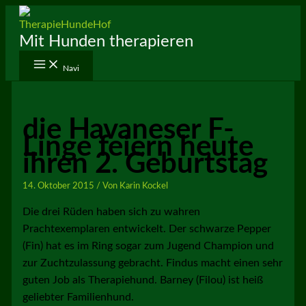
Zum
Inhalt
Mit Hunden therapieren
springen
Navi
die Havaneser F-
Linge feiern heute
ihren 2. Geburtstag
14. Oktober 2015
/ Von
Karin Kockel
Die drei Rüden haben sich zu wahren
Prachtexemplaren entwickelt. Der schwarze Pepper
(Fin) hat es im Ring sogar zum Jugend Champion und
zur Zuchtzulassung gebracht. Findus macht einen sehr
guten Job als Therapiehund. Barney (Filou) ist heiß
geliebter Familienhund.