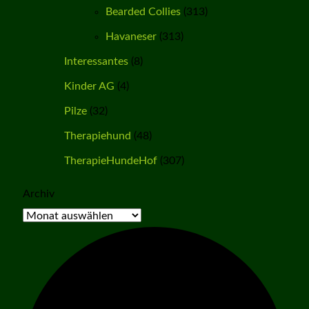
Bearded Collies
(313)
Havaneser
(313)
Interessantes
(8)
Kinder AG
(4)
Pilze
(32)
Therapiehund
(48)
TherapieHundeHof
(307)
Archiv