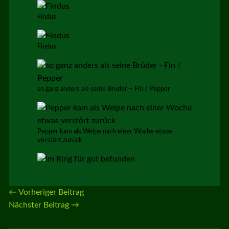
Findus
Findus
so ganz anders als seine Brüder – Fin / Pepper
Pepper kam als Welpe nach einer Woche etwas
verstört zurück
←
Vorheriger Beitrag
Nächster Beitrag
→