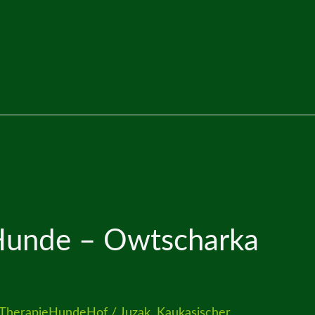
Hunde – Owtscharka
TherapieHundeHof
/
Juzak
,
Kaukasischer