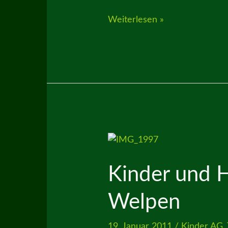
der
Weiterlesen »
Frühling
ist
wieder
da
Kinder und 
Welpen
19. Januar 2011
/
Kinder AG
,