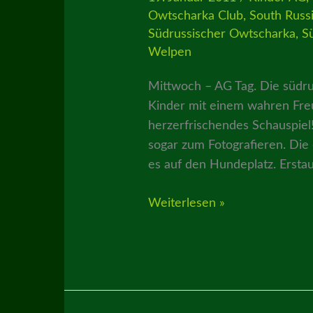
Owtscharka Club
,
South Russ
Südrussischer Owtscharka
,
S
Welpen
Mittwoch – AG Tag. Die südr
Kinder mit einem wahren Freu
herzerfrischendes Schauspiel
sogar zum Fotografieren. Die
es auf den Hundeplatz. Erstau
Kinder
Weiterlesen »
und
Hunde
–
Owtscharka
Welpen