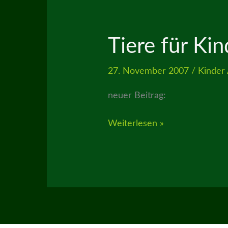
Tiere für Kin
27. November 2007
/
Kinder
neuer Beitrag:
Tiere
Weiterlesen »
für
Kinder