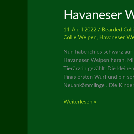
Havaneser W
14. April 2022
/
Bearded Coll
Collie Welpen
,
Havaneser We
Nun habe ich es schwarz auf
Havaneser Welpen heran. Mind
Tierärztin gezählt. Die kleine
Pinas ersten Wurf und bin se
Neuankömmlinge . Die Kindern
Havaneser
Weiterlesen »
Welpen
reifen
heran