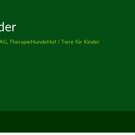
der
 AG
,
TherapieHundeHof
/
Tiere für Kinder