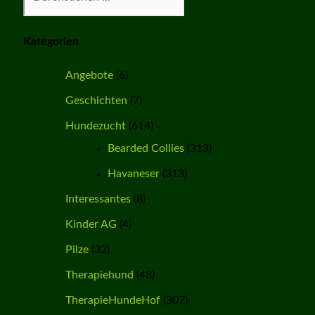
Kategorien
Angebote
(6)
Geschichten
(7)
Hundezucht
(614)
Bearded Collies
(313)
Havaneser
(313)
Interessantes
(8)
Kinder AG
(4)
Pilze
(32)
Therapiehund
(48)
TherapieHundeHof
(307)