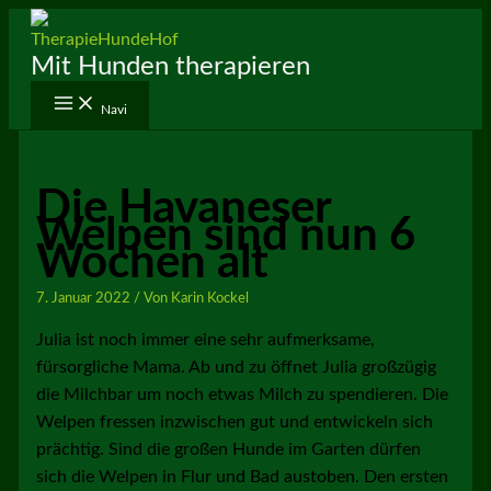
Zum
Inhalt
Mit Hunden therapieren
springen
Navi
Die Havaneser
Welpen sind nun 6
Wochen alt
7. Januar 2022
/ Von
Karin Kockel
Julia ist noch immer eine sehr aufmerksame,
fürsorgliche Mama. Ab und zu öffnet Julia großzügig
die Milchbar um noch etwas Milch zu spendieren. Die
Welpen fressen inzwischen gut und entwickeln sich
prächtig. Sind die großen Hunde im Garten dürfen
sich die Welpen in Flur und Bad austoben. Den ersten