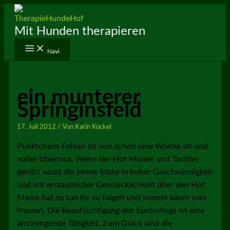
Zum
Inhalt
Mit Hunden therapieren
springen
Navi
ein munterer
Springinsfeld
17. Juli 2012
/ Von
Karin Kockel
Pünktchens Fohlen ist nun schon eine Woche alt und
voller Übermut. Wenn der Hof Mutter und Tochter
gehört saust die kleine Stute in hoher Geschwindigkeit
und mit erstaunlicher Geschicklichkeit über den Hof.
Mama hat zu tun ihr zu folgen und kommt kaum zum
fressen. Die Beaufsichtigung des Sprösslings ist eine
anstrengende Tätigkeit. Zum Glück sind die