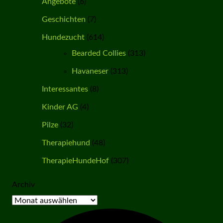
Angebote
(6)
Geschichten
(7)
Hundezucht
(614)
Bearded Collies
(313)
Havaneser
(313)
Interessantes
(8)
Kinder AG
(4)
Pilze
(32)
Therapiehund
(48)
TherapieHundeHof
(307)
Archiv