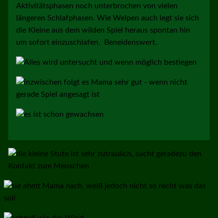
Aktivitätsphasen noch unterbrochen von vielen
längeren Schlafphasen. Wie Welpen auch legt sie sich
die Kleine aus dem wilden Spiel heraus spontan hin
um sofort einzuschlafen. Beneidenswert.