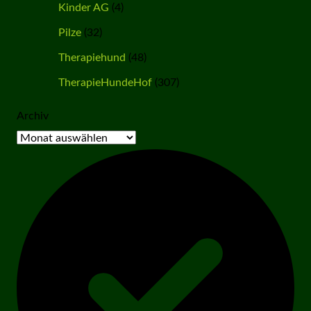
Kinder AG
(4)
Pilze
(32)
Therapiehund
(48)
TherapieHundeHof
(307)
Archiv