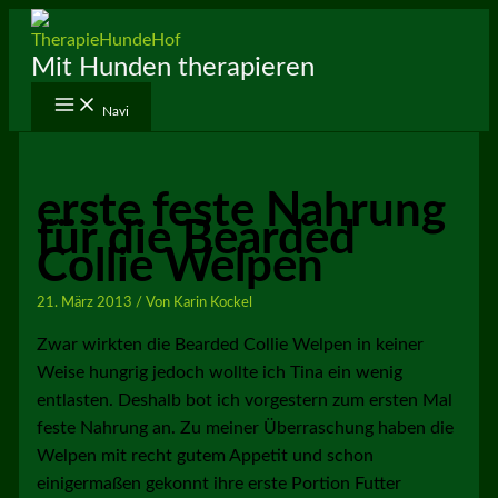
Zum
Inhalt
Mit Hunden therapieren
springen
Navi
erste feste Nahrung
für die Bearded
Collie Welpen
21. März 2013
/ Von
Karin Kockel
Zwar wirkten die Bearded Collie Welpen in keiner
Weise hungrig jedoch wollte ich Tina ein wenig
entlasten. Deshalb bot ich vorgestern zum ersten Mal
feste Nahrung an. Zu meiner Überraschung haben die
Welpen mit recht gutem Appetit und schon
einigermaßen gekonnt ihre erste Portion Futter