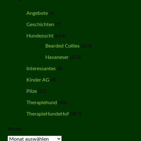
Angebote
(6)
Geschichten
(7)
Hundezucht
(614)
Bearded Collies
(313)
Havaneser
(313)
Interessantes
(8)
Kinder AG
(4)
Pilze
(32)
Therapiehund
(48)
TherapieHundeHof
(307)
Archiv