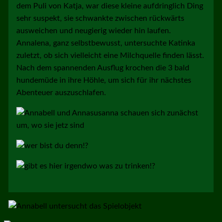
dem Puli von Katja, war diese kleine aufdringlich Ding
sehr suspekt, sie schwankte zwischen rückwärts
ausweichen und neugierig wieder hin laufen.
Annalena, ganz selbstbewusst, untersuchte Katinka
zuletzt, ob sich vielleicht eine Milchquelle finden lässt.
Nach dem spannenden Ausflug krochen die 3 bald
hundemüde in ihre Höhle, um sich für ihr nächstes
Abenteuer auszuschlafen.