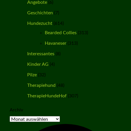
Angebote
(6)
Geschichten
(7)
Hundezucht
(614)
Bearded Collies
(313)
Havaneser
(313)
Interessantes
(8)
Kinder AG
(4)
Pilze
(32)
Therapiehund
(48)
TherapieHundeHof
(307)
Archiv