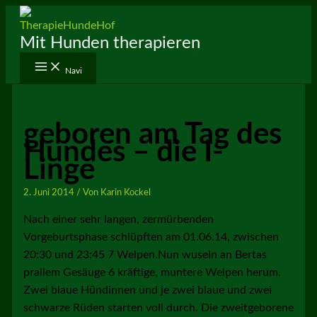
Zum
Inhalt
Mit Hunden therapieren
springen
Navi
geboren am Tag des
Hundes – die I-
Linge
2. Juni 2014
/ Von
Karin Kockel
Nach einer sehr langen, zermürbenden
Vorgeburtsphase schlüpften am 01.06.14, zwischen
20:30 und 23:45 7 Welpen.Nun wuseln an Bertas
prallem Gesäuge 6 kräftige, muntere Welpen herum.
Zwei blaue Hündinnen und je zwei blaue und zwei
schwarze Rüden starten voll durch. Die zweitgeborene