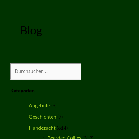
Blog
Suchen
Kategorien
Angebote
(6)
Geschichten
(7)
Hundezucht
(614)
Bearded Collies
(313)