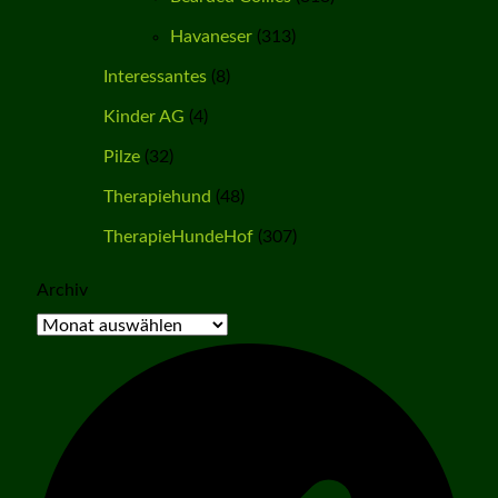
Havaneser
(313)
Interessantes
(8)
Kinder AG
(4)
Pilze
(32)
Therapiehund
(48)
TherapieHundeHof
(307)
Archiv