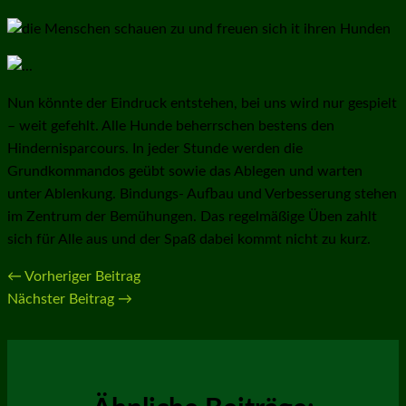
Nun könnte der Eindruck entstehen, bei uns wird nur gespielt
– weit gefehlt. Alle Hunde beherrschen bestens den
Hindernisparcours. In jeder Stunde werden die
Grundkommandos geübt sowie das Ablegen und warten
unter Ablenkung. Bindungs- Aufbau und Verbesserung stehen
im Zentrum der Bemühungen. Das regelmäßige Üben zahlt
sich für Alle aus und der Spaß dabei kommt nicht zu kurz.
←
Vorheriger Beitrag
Nächster Beitrag
→