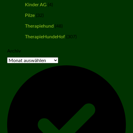
Kinder AG
(4)
Pilze
(32)
Therapiehund
(48)
TherapieHundeHof
(307)
Archiv