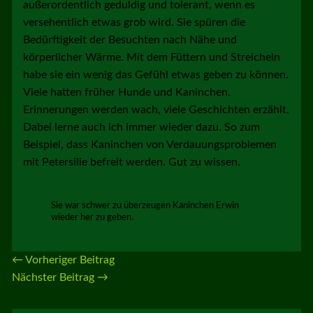
außerordentlich geduldig und tolerant, wenn es
versehentlich etwas grob wird. Sie spüren die
Bedürftigkeit der Besuchten nach Nähe und
körperlicher Wärme. Mit dem Füttern und Streicheln
habe sie ein wenig das Gefühl etwas geben zu können.
Viele hatten früher Hunde und Kaninchen.
Erinnerungen werden wach, viele Geschichten erzählt.
Dabei lerne auch ich immer wieder dazu. So zum
Beispiel, dass Kaninchen von Verdauungsproblemen
mit Petersilie befreit werden. Gut zu wissen.
Sie war schwer zu überzeugen Kaninchen Erwin
wieder her zu geben.
←
Vorheriger Beitrag
Nächster Beitrag
→