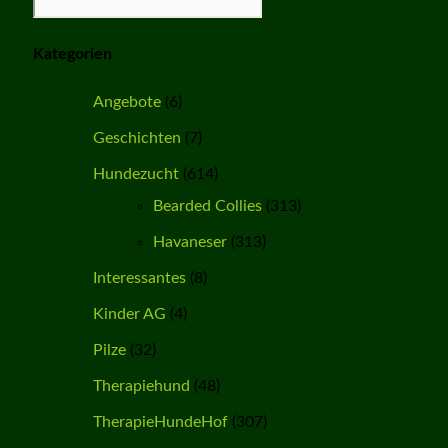
Kategorien
Angebote
(6)
Geschichten
(7)
Hundezucht
(614)
Bearded Collies
(313)
Havaneser
(313)
Interessantes
(8)
Kinder AG
(4)
Pilze
(32)
Therapiehund
(48)
TherapieHundeHof
(307)