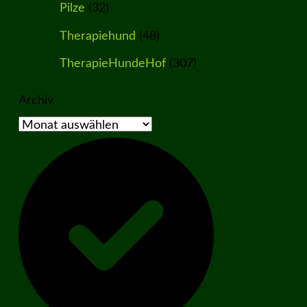
Pilze
(32)
Therapiehund
(48)
TherapieHundeHof
(307)
Archiv