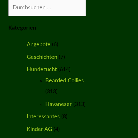
Suchen
Kategorien
Angebote
(6)
Geschichten
(7)
Hundezucht
(614)
Bearded Collies
(313)
Havaneser
(313)
Interessantes
(8)
Kinder AG
(4)