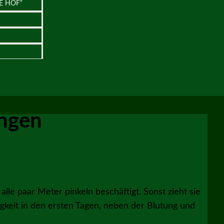
E HOF“
angen
lle paar Meter pinkeln beschäftigt. Sonst zieht sie
igkeit in den ersten Tagen, neben der Blutung und