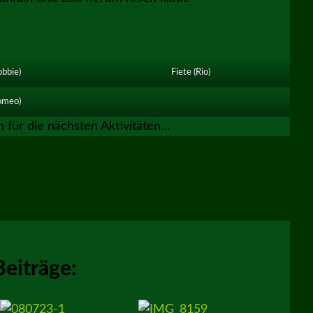
bbie)
Fiete (Rio)
omeo)
n für die nächsten Aktivitäten…
Beiträge: