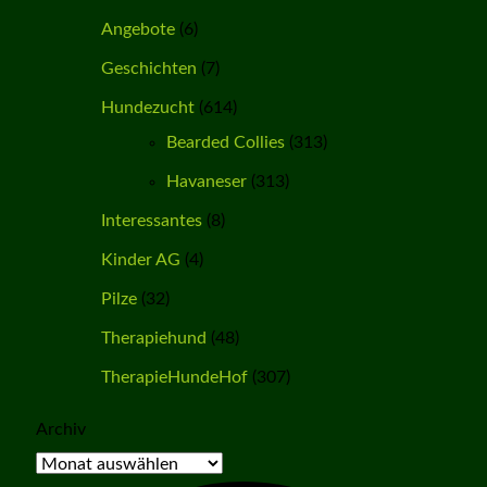
Angebote
(6)
Geschichten
(7)
Hundezucht
(614)
Bearded Collies
(313)
Havaneser
(313)
Interessantes
(8)
Kinder AG
(4)
Pilze
(32)
Therapiehund
(48)
TherapieHundeHof
(307)
Archiv