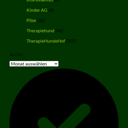
Kinder AG
(4)
Pilze
(32)
Therapiehund
(48)
TherapieHundeHof
(307)
Archiv