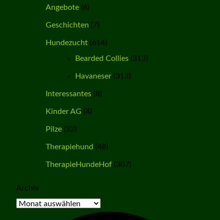
Angebote
(6)
Geschichten
(7)
Hundezucht
(614)
Bearded Collies
(313)
Havaneser
(313)
Interessantes
(8)
Kinder AG
(4)
Pilze
(32)
Therapiehund
(48)
TherapieHundeHof
(307)
Archiv