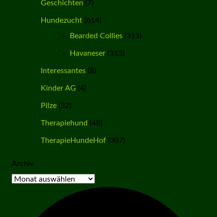
Geschichten
(7)
Hundezucht
(614)
Bearded Collies
(313)
Havaneser
(313)
Interessantes
(8)
Kinder AG
(4)
Pilze
(32)
Therapiehund
(48)
TherapieHundeHof
(307)
Archiv