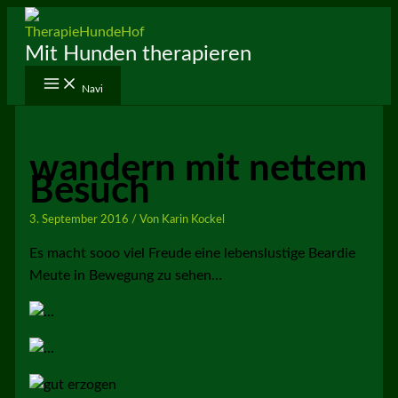
Zum
Inhalt
Mit Hunden therapieren
springen
Navi
wandern mit nettem
Besuch
3. September 2016
/ Von
Karin Kockel
Es macht sooo viel Freude eine lebenslustige Beardie
Meute in Bewegung zu sehen…