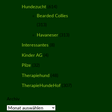
Hundezucht
(614)
Bearded Collies
(313)
Havaneser
(313)
Interessantes
(8)
Kinder AG
(4)
Pilze
(32)
Therapiehund
(48)
TherapieHundeHof
(307)
Archiv