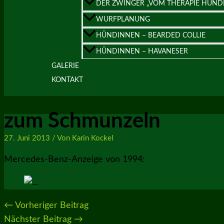
DER ZWINGER „VOM THERAPIE HUND
WURFPLANUNG
HÜNDINNEN – BEARDED COLLIE
HÜNDINNEN – HAVANESER
GALERIE
KONTAKT
zum Schmunzeln
27. Juni 2013
/ Von
Karin Kockel
Mercedes-Benz-Anzeige von 1994:
←
Vorheriger Beitrag
Nächster Beitrag
→