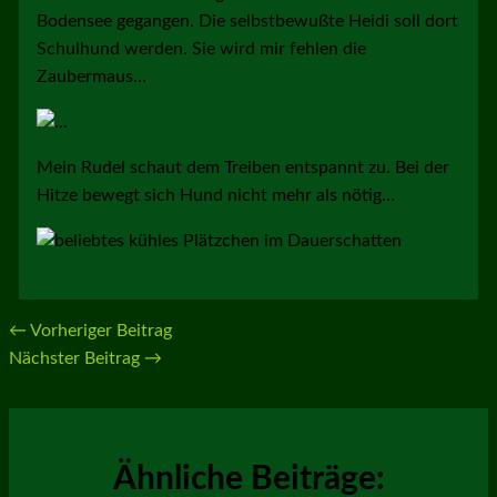
Bodensee gegangen. Die selbstbewußte Heidi soll dort
Schulhund werden. Sie wird mir fehlen die
Zaubermaus…
Mein Rudel schaut dem Treiben entspannt zu. Bei der
Hitze bewegt sich Hund nicht mehr als nötig…
←
Vorheriger Beitrag
Nächster Beitrag
→
Ähnliche Beiträge: