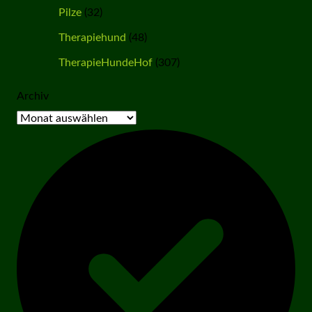
Pilze
(32)
Therapiehund
(48)
TherapieHundeHof
(307)
Archiv