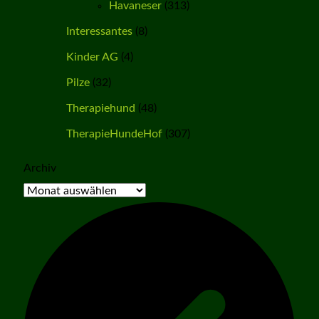
Havaneser
(313)
Interessantes
(8)
Kinder AG
(4)
Pilze
(32)
Therapiehund
(48)
TherapieHundeHof
(307)
Archiv