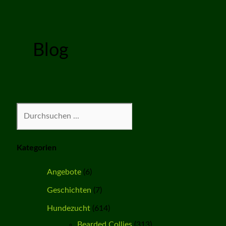
Blog
Suchen
Kategorien
Angebote
(6)
Geschichten
(7)
Hundezucht
(614)
Bearded Collies
(313)