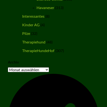
Havaneser
(313)
Interessantes
(8)
Kinder AG
(4)
Pilze
(32)
Therapiehund
(48)
TherapieHundeHof
(307)
Archiv