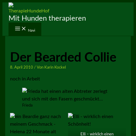
Zum
Inhalt
Mit Hunden therapieren
springen
Navi
Der Bearded Collie
8. April 2010
/ Von
Karin Kockel
noch in Arbeit
Frieda
Elli – wirklich einen