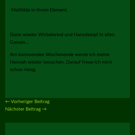
Mathilda in ihrem Element.
Dann wieder Wirbelwind und Hansdampf in allen
Gassen…
Am kommenden Wochenende werde ich meine
Hannah wieder besuchen. Darauf freue ich mich
schon riesig.
←
Vorheriger Beitrag
Nächster Beitrag
→