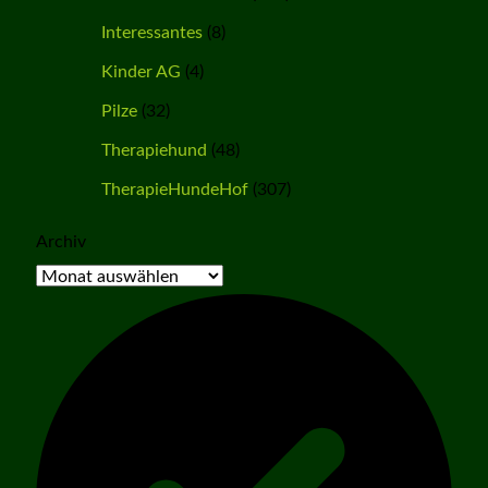
Interessantes
(8)
Kinder AG
(4)
Pilze
(32)
Therapiehund
(48)
TherapieHundeHof
(307)
Archiv