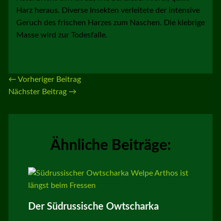
Harz heraus. Diverse Insekten verleitete der intensive
Geruch des frischen Harzes zum Naschen. Die klebrige
Masse wird zur Todesfalle.
←
Vorheriger Beitrag
Nächster Beitrag
→
Ähnliche Beiträge:
Der Südrussische Owtscharka