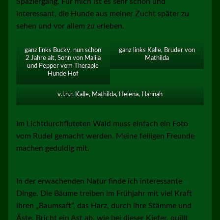
Spaziergang. Für mich ist es sehr schön und
interessant, die Hunde aus meiner Zucht später zu
sehen und vor allem zu erleben.
ganz links Bucky, nun schon
ganz links Kalle, Bruder von
2 Jahre alt, Sohn von Malila
Mathilda
und Pepper vom Therapie
Hunde Hof
v.l.n.r. Kalle, Mathilda, Helena, Hannah
Im Lichtdurchfluteten Wald muss einfach ein Foto
vom Rudel gemacht werden. Meine felligen Freunde
machen geduldig mit.
In der erwachenden Natur finde ich interessante
Dinge. Die Bäume treiben im Frühjahr mit viel Kraft
ihren „Baumsaft“, das Harz, durch ihre Stämme und
Äste. Bricht ein Ast ab, wie bei dieser Kiefer, quillt