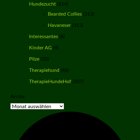
Hundezucht
(614)
Bearded Collies
(313)
Havaneser
(313)
Interessantes
(8)
Kinder AG
(4)
Pilze
(32)
Therapiehund
(48)
TherapieHundeHof
(307)
Archiv