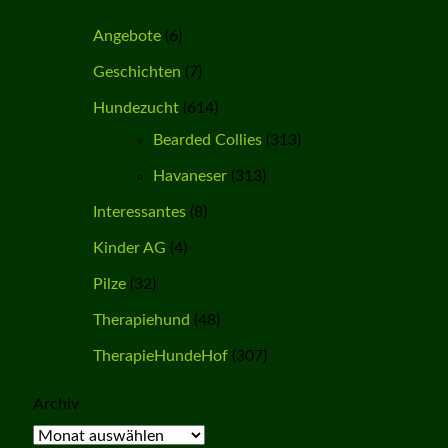
Angebote
(6)
Geschichten
(7)
Hundezucht
(614)
Bearded Collies
(313)
Havaneser
(313)
Interessantes
(8)
Kinder AG
(4)
Pilze
(32)
Therapiehund
(48)
TherapieHundeHof
(307)
Archiv