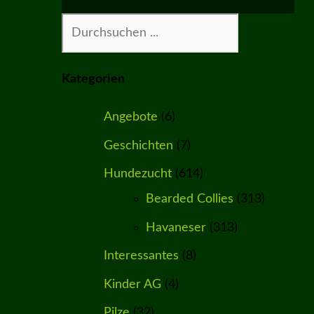
Suchen
Kategorien
Angebote
(6)
Geschichten
(7)
Hundezucht
(614)
Bearded Collies
(313)
Havaneser
(313)
Interessantes
(8)
Kinder AG
(4)
Pilze
(32)