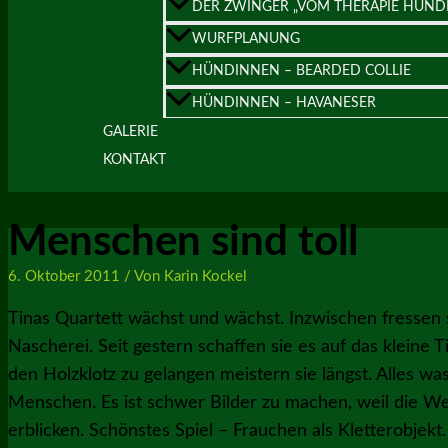
DER ZWINGER „VOM THERAPIE HUND
WURFPLANUNG
HÜNDINNEN – BEARDED COLLIE
HÜNDINNEN – HAVANESER
GALERIE
KONTAKT
Menschen sind toll
6. Oktober 2011
/ Von
Karin Kockel
Tinas Quartett wächst und wächst. Inzwischen fressen s
Nascherei. Seit gestern schaffen sie es auf das kleine 
den Holzklotz zu gelangen meistern sie längst. Alles was
Menschen. Es ist schwer Bilder zu machen, weil die 
erblicken. Schönstes Spiel – Frauchen als Kletterobjekt.