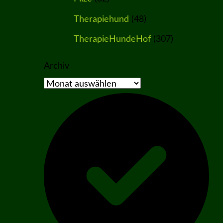
Therapiehund
(48)
TherapieHundeHof
(307)
Archiv