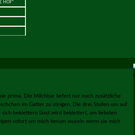
E HOF“
ie prima. Die Milchbar liefert nur noch zusätzliche
Tischchen im Gatter zu steigen. Die drei Stufen um auf
 sich beklettern lässt wird beklettert, am liebsten
Welpen sofort um mich herum wuseln wenn sie mich