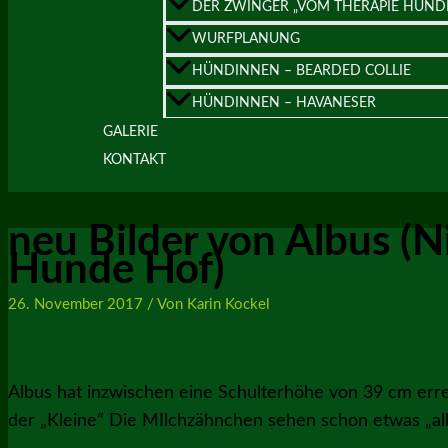
DER ZWINGER „VOM THERAPIE HUND
WURFPLANUNG
HÜNDINNEN – BEARDED COLLIE
HÜNDINNEN – HAVANESER
GALERIE
KONTAKT
neu Bilder von Albus (N
Hunde Hof)
26. November 2017
/ Von
Karin Kockel
Albus hat inzwischen eine Schulterhöhe von 39 cm err
der „Kleine“ Die MIlchzähnchen sehen schon etwas „al