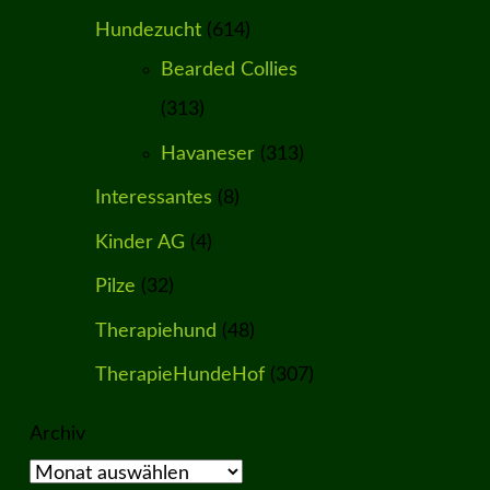
Hundezucht
(614)
Bearded Collies
(313)
Havaneser
(313)
Interessantes
(8)
Kinder AG
(4)
Pilze
(32)
Therapiehund
(48)
TherapieHundeHof
(307)
Archiv