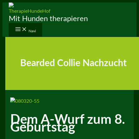
Zum
Inhalt
Mit Hunden therapieren
springen
Navi
Bearded Collie Nachzucht
Dem A-Wurf zum 8.
Geburtstag