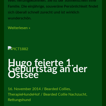
Welt herumgekommen. Sie ist der Sonnenschein ihrer
Familie. Die einjährige, souveräne Persönlichkeit findet
sich überall schnell zurecht und ist wirklich
wunderschön.
liebe
Weiterlesen »
Post
von
Becky
(Hermine
)
Hugo feierte 1.
Geburtstag an der
Ostsee
16. November 2014
/
Bearded Collies
,
TherapieHundeHof
/
Bearded Collie Nachzucht
,
Rettungshund