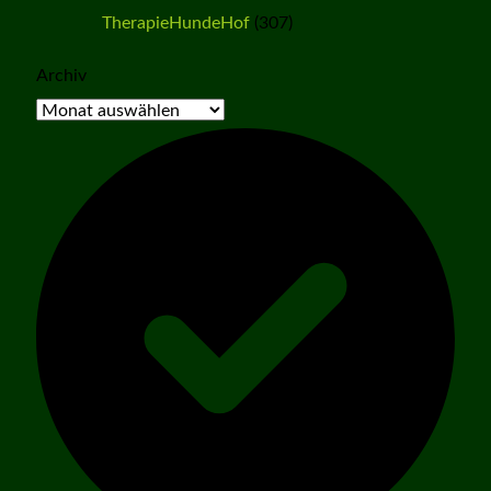
TherapieHundeHof
(307)
Archiv