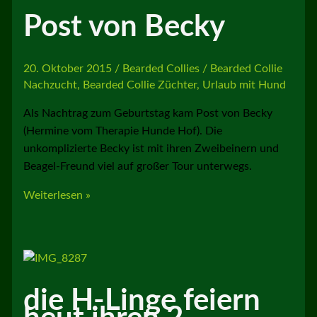
Post von Becky
20. Oktober 2015
/
Bearded Collies
/
Bearded Collie
Nachzucht
,
Bearded Collie Züchter
,
Urlaub mit Hund
Als Nachtrag zum Geburtstag kam Post von Becky
(Hermine vom Therapie Hunde Hof). Die
unkomplizierte Becky ist mit ihren Zweibeinern und
Beagel-Freund viel auf großer Tour unterwegs.
Post
Weiterlesen »
von
Becky
die H-Linge feiern