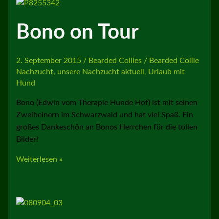
heut
ihren
Bono on Tour
2.
Geburtstag
2. September 2015
/
Bearded Collies
/
Bearded Collie
Nachzucht
,
unsere Nachzucht aktuell
,
Urlaub mit
Hund
Bono (Edwin vom Therapie Hunde Hof) ist mit seinen
Zweibeinern im Schwarzwald und hat viel Spaß. Ein
großes Dankeschön an Bonos Herrchen für die tollen
Bilder!
Bono
Weiterlesen »
on
Tour