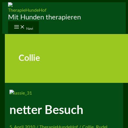
Zum
Inhalt
Mit Hunden therapieren
springen
Navi
Collie
netter Besuch
5. April 2010
/
TherapieHundeHof
/
Collie
,
Rudel