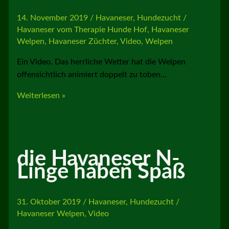
14. November 2019
/
Havaneser
,
Hundezucht
/
Havaneser vom Therapie Hunde Hof
,
Havaneser
Welpen
,
Havaneser Züchter
,
Video
,
Welpen
Ein Video. Das herrliche Wetter hat die Welpen
offensichtlich animiert doppelt zu toben…
Sonnenwetter
Weiterlesen »
zum
ausgelassenen
Toben
die Havaneser N-
Linge haben Spaß
31. Oktober 2019
/
Havaneser
,
Hundezucht
/
Havaneser Welpen
,
Video