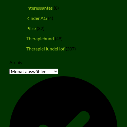
Interessantes
(8)
Kinder AG
(4)
Pilze
(32)
Therapiehund
(48)
TherapieHundeHof
(307)
Archiv