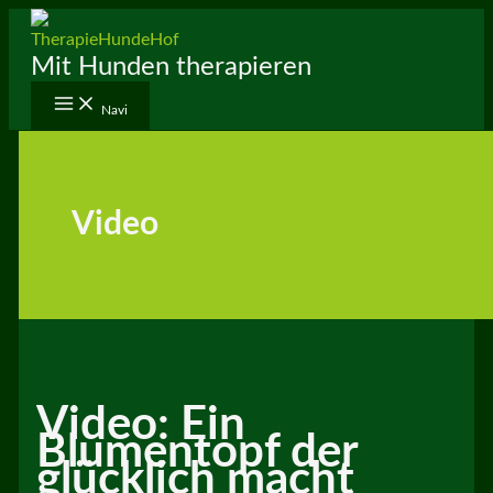
Zum
Inhalt
Mit Hunden therapieren
springen
Navi
Video
Video: Ein
Blumentopf der
glücklich macht