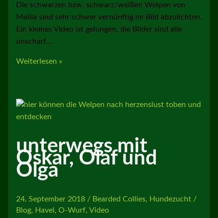
Die schwarzen bzw. schwarz/weißen Welpen von
Malila sind sehr schwer vernünftig im Bild abzulichten.
Ein kleines Video ist gelungen, die Bilder sind alle
unscharf…
die
Weiterlesen »
Havaneser
N-
Linge
haben
Spaß
unterwegs mit
Oskar, Olaf und
Olga
24. September 2018
/
Bearded Collies
,
Hundezucht
/
Blog
,
Havel
,
O-Wurf
,
Video