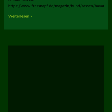
https://www.fressnapf.de/magazin/hund/rassen/havaneser
Rasseportrait
Weiterlesen »
mit
meinen
Havanesern