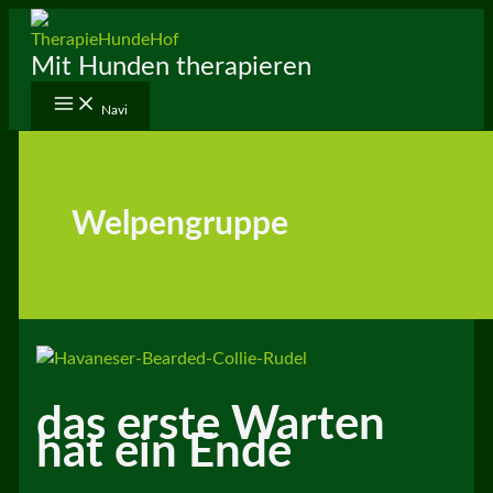
Zum
Inhalt
Mit Hunden therapieren
springen
Navi
Welpengruppe
das erste Warten
hat ein Ende