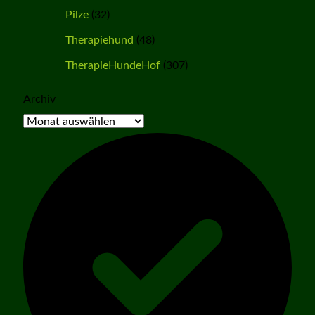
Pilze
(32)
Therapiehund
(48)
TherapieHundeHof
(307)
Archiv