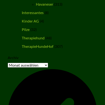
Havaneser
(313)
Interessantes
(8)
Kinder AG
(4)
Pilze
(32)
Therapiehund
(48)
TherapieHundeHof
(307)
Archiv