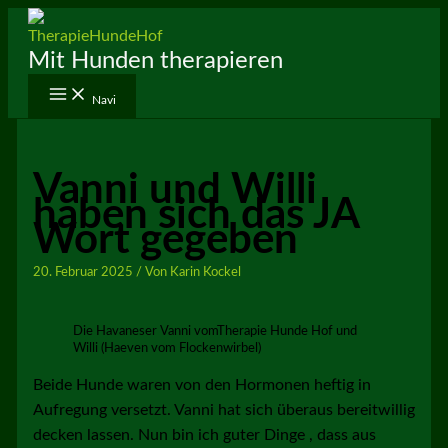
Zum
Inhalt
Mit Hunden therapieren
springen
Navi
Vanni und Willi
haben sich das JA
Wort gegeben
20. Februar 2025
/ Von
Karin Kockel
Die Havaneser Vanni vomTherapie Hunde Hof und
Willi (Haeven vom Flockenwirbel)
Beide Hunde waren von den Hormonen heftig in
Aufregung versetzt. Vanni hat sich überaus bereitwillig
decken lassen. Nun bin ich guter Dinge , dass aus