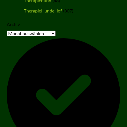
Therapiehund
(48)
TherapieHundeHof
(307)
Archiv