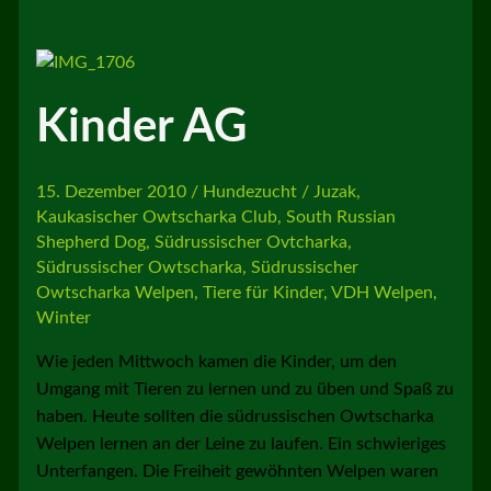
Schnee…
Kinder AG
15. Dezember 2010
/
Hundezucht
/
Juzak
,
Kaukasischer Owtscharka Club
,
South Russian
Shepherd Dog
,
Südrussischer Ovtcharka
,
Südrussischer Owtscharka
,
Südrussischer
Owtscharka Welpen
,
Tiere für Kinder
,
VDH Welpen
,
Winter
Wie jeden Mittwoch kamen die Kinder, um den
Umgang mit Tieren zu lernen und zu üben und Spaß zu
haben. Heute sollten die südrussischen Owtscharka
Welpen lernen an der Leine zu laufen. Ein schwieriges
Unterfangen. Die Freiheit gewöhnten Welpen waren