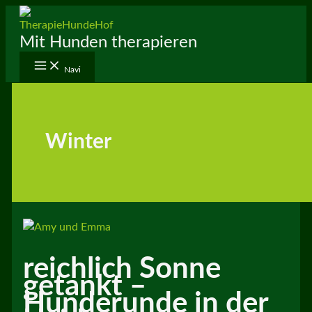
Zum
Inhalt
Mit Hunden therapieren
springen
Navi
Winter
reichlich Sonne
getankt –
Hunderunde in der