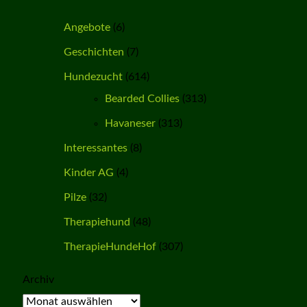
Angebote
(6)
Geschichten
(7)
Hundezucht
(614)
Bearded Collies
(313)
Havaneser
(313)
Interessantes
(8)
Kinder AG
(4)
Pilze
(32)
Therapiehund
(48)
TherapieHundeHof
(307)
Archiv