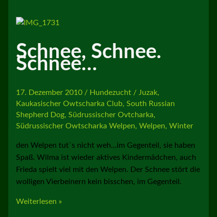
Sonne
Schnee, Schnee.
Schnee…
17. Dezember 2010
/
Hundezucht
/
Juzak
,
Kaukasischer Owtscharka Club
,
South Russian
Shepherd Dog
,
Südrussischer Ovtcharka
,
Südrussischer Owtscharka Welpen
,
Welpen
,
Winter
den Welpen tut`s nicht weh…im Gegenteil, sie haben
Spaß. Wilma ist wieder aktives Kindermädchen, auch
Frieda spielt viel mit den Welpen. Der Schnee stört die
wolligen Vierbeinern kein bisschen, im Gegenteil.
Schnee,
Weiterlesen »
Schnee.