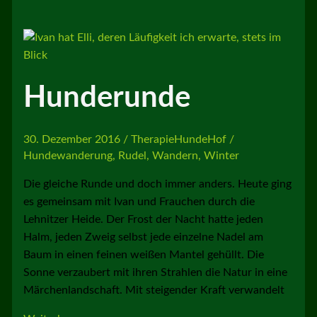
Hunderunde
30. Dezember 2016
/
TherapieHundeHof
/
Hundewanderung
,
Rudel
,
Wandern
,
Winter
Die gleiche Runde und doch immer anders. Heute ging
es gemeinsam mit Ivan und Frauchen durch die
Lehnitzer Heide. Der Frost der Nacht hatte jeden
Halm, jeden Zweig selbst jede einzelne Nadel am
Baum in einen feinen weißen Mantel gehüllt. Die
Sonne verzaubert mit ihren Strahlen die Natur in eine
Märchenlandschaft. Mit steigender Kraft verwandelt