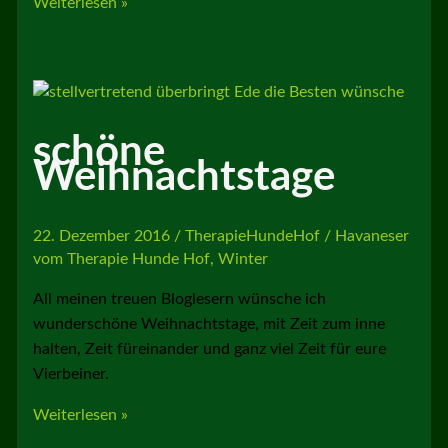
Hunderunde
Weiterlesen »
schöne
Weihnachtstage
22. Dezember 2016
/
TherapieHundeHof
/
Havaneser
vom Therapie Hunde Hof
,
Winter
All meinen treuen Bloglesern wünsche ich
wunderschöne Weihnachtstage, mit Zeit zum inne
halten, Zeit füreinander und ganz viel Zeit für eure
Vierbeiner.
schöne
Weiterlesen »
Weihnachtstage