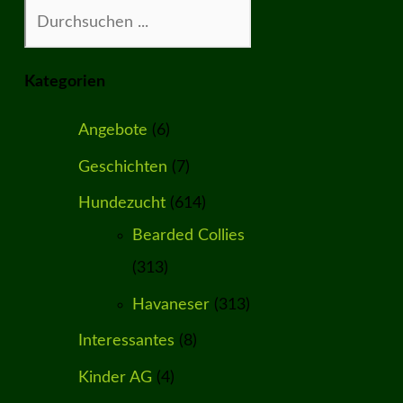
Suchen
Kategorien
Angebote
(6)
Geschichten
(7)
Hundezucht
(614)
Bearded Collies
(313)
Havaneser
(313)
Interessantes
(8)
Kinder AG
(4)