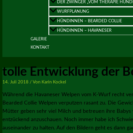
DER ZWINGER „VOM THERAPIE HUND
WURFPLANUNG
HÜNDINNEN – BEARDED COLLIE
HÜNDINNEN – HAVANESER
GALERIE
KONTAKT
tolle Entwicklung der 
14. Juli 2018
/ Von
Karin Kockel
Während die Havaneser Welpen vom K-Wurf recht verha
Bearded Collie Welpen verputzen rasant zu. Die Gewich
Mütter geben sehr viel Milch und betreuen ihre Babys v
entzückend anzuschauen. Noch immer habe ich Schwier
auseinander zu halten. Auf den Bildern geht es dann g