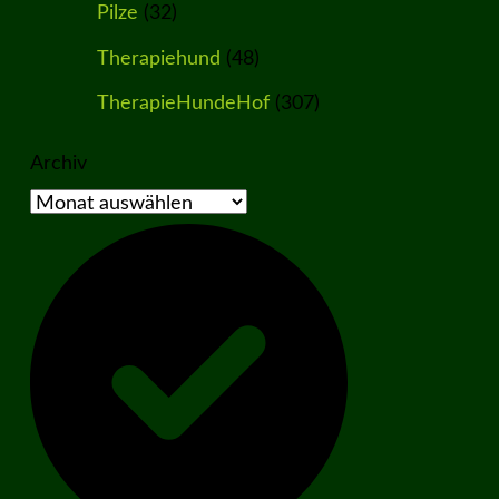
Pilze
(32)
Therapiehund
(48)
TherapieHundeHof
(307)
Archiv